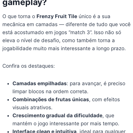
gameplay?
O que torna o
Frenzy Fruit Tile
único é a sua
mecânica em camadas — diferente de tudo que você
está acostumado em jogos “match 3”. Isso não só
eleva o nível de desafio, como também torna a
jogabilidade muito mais interessante a longo prazo.
Confira os destaques:
Camadas empilhadas
: para avançar, é preciso
limpar blocos na ordem correta.
Combinações de frutas únicas
, com efeitos
visuais atrativos.
Crescimento gradual da dificuldade
, que
mantém o jogo interessante por mais tempo.
Interface clean e intuitiva
, ideal para qualquer