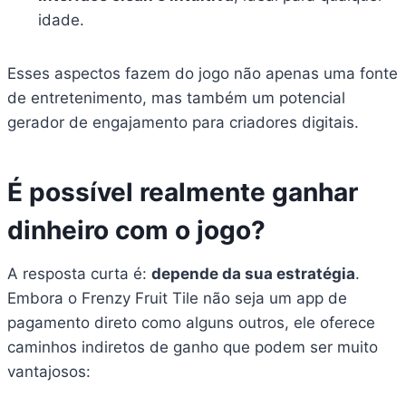
idade.
Esses aspectos fazem do jogo não apenas uma fonte
de entretenimento, mas também um potencial
gerador de engajamento para criadores digitais.
É possível realmente ganhar
dinheiro com o jogo?
A resposta curta é:
depende da sua estratégia
.
Embora o Frenzy Fruit Tile não seja um app de
pagamento direto como alguns outros, ele oferece
caminhos indiretos de ganho que podem ser muito
vantajosos: