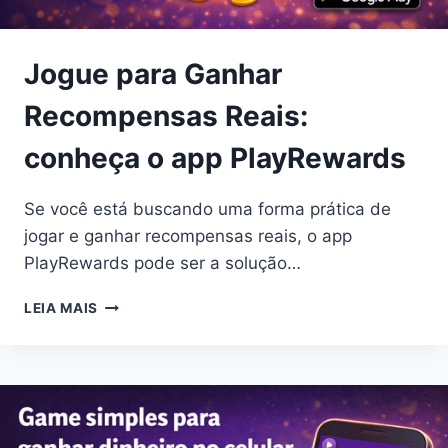
Jogue para Ganhar
Recompensas Reais:
conheça o app PlayRewards
Se você está buscando uma forma prática de
jogar e ganhar recompensas reais, o app
PlayRewards pode ser a solução…
LEIA MAIS