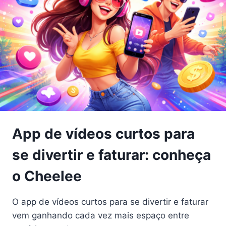
App de vídeos curtos para
se divertir e faturar: conheça
o Cheelee
O app de vídeos curtos para se divertir e faturar
vem ganhando cada vez mais espaço entre