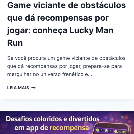
Game viciante de obstáculos
que dá recompensas por
jogar: conheça Lucky Man
Run
Se você procura um game viciante de obstáculos
que dá recompensas por jogar, prepare-se para
mergulhar no universo frenético e…
LEIA MAIS