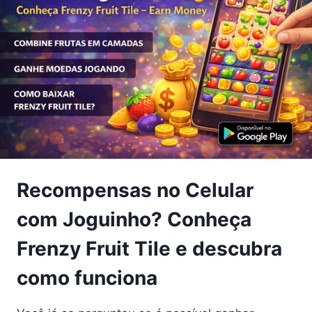
Recompensas no Celular
com Joguinho? Conheça
Frenzy Fruit Tile e descubra
como funciona