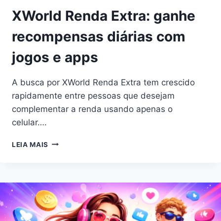
XWorld Renda Extra: ganhe
recompensas diárias com
jogos e apps
A busca por XWorld Renda Extra tem crescido
rapidamente entre pessoas que desejam
complementar a renda usando apenas o
celular….
LEIA MAIS