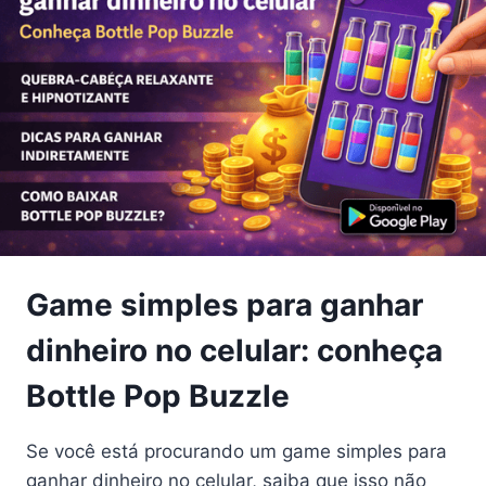
Game simples para ganhar
dinheiro no celular: conheça
Bottle Pop Buzzle
Se você está procurando um game simples para
ganhar dinheiro no celular, saiba que isso não